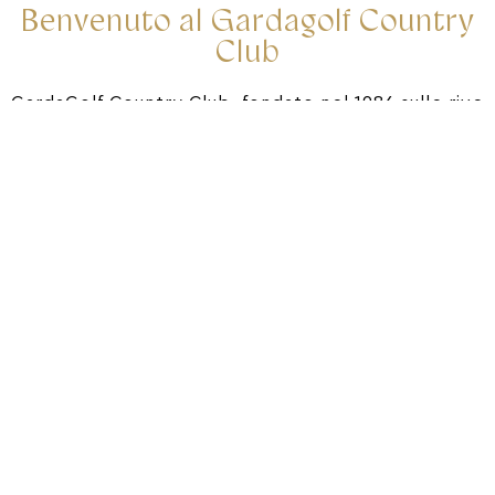
Benvenuto al Gardagolf Country
Club
GardaGolf Country Club, fondato nel 1986 sulle rive
del Lago di Garda, offre 27 buche di eccellenza, tre
Open d’Italia ospitati e un’accoglienza tipica italiana
tra natura, sport e cucina d’autore.